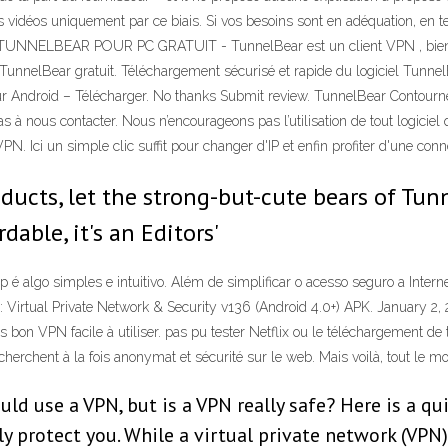
s vidéos uniquement par ce biais. Si vos besoins sont en adéquation, en t
TUNNELBEAR POUR PC GRATUIT - TunnelBear est un client VPN , bien conçu
r TunnelBear gratuit. Téléchargement sécurisé et rapide du logiciel Tunn
ndroid – Télécharger. No thanks Submit review. TunnelBear Contourner 
 nous contacter. Nous n’encourageons pas l’utilisation de tout logiciel qu
VPN. Ici un simple clic suffit pour changer d'IP et enfin profiter d'une con
products, let the strong-but-cute bears of T
rdable, it's an Editors'
p é algo simples e intuitivo. Além de simplificar o acesso seguro a Inte
Virtual Private Network & Security v136 (Android 4.0+) APK. January 2
 bon VPN facile à utiliser. pas pu tester Netflix ou le téléchargement de t
cherchent à la fois anonymat et sécurité sur le web. Mais voilà, tout le 
ld use a VPN, but is a VPN really safe? Here is a qu
ally protect you. While a virtual private network (VP