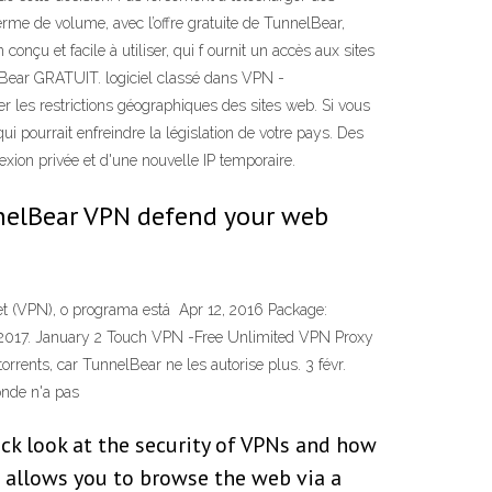
erme de volume, avec l’offre gratuite de TunnelBear,
 et facile à utiliser, qui f ournit un accès aux sites
elBear GRATUIT. logiciel classé dans VPN -
les restrictions géographiques des sites web. Si vous
i pourrait enfreindre la législation de votre pays. Des
nexion privée et d'une nouvelle IP temporaire.
unnelBear VPN defend your web
rnet (VPN), o programa está Apr 12, 2016 Package:
, 2017. January 2 Touch VPN -Free Unlimited VPN Proxy
orrents, car TunnelBear ne les autorise plus. 3 févr.
monde n'a pas
ick look at the security of VPNs and how
N) allows you to browse the web via a