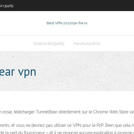
ki39469
Best VPN 2021
Vpn fire tv
Grabowski39469
Marafioti51806
ear vpn
 un essai, télécharger TunnelBear directement sur le Chrome Web Store via
ents, et vous ne devriez pas utiliser ce VPN pour le P2P. Bien que cela n
e la part du fournisseur – et il ne propose aucune explication à propose 