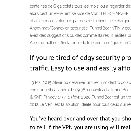
centaines de Giga octets tous les mois, ou à regarder de
alors c’est un excellent service de Vpn. TÉLÉCHARGER 
et aux services bloqués par des restrictions Telecharge
Anonymat/Connexion sécurisée. TunnelBear VPN v pour A
avez des suggestions ou des commentaires, n’hésitez pas à
Avec tunnelbear, fini la prise de tête pour configurer un 
If you're tired of edgy security 
traffic. Easy to use and easily affo
13 Mai 2015 Ativar ou desativar um recurso dentro do ap
com.tunnelbear.android 109,380 downloads TunnelBear: 
& WiFi Privacy 1.9.7 19 févr. 2020 TunnelBear est un très
2012 Le VPN est la solution idéale pour tous ceux qui re
You've heard over and over that you shou
to tell if the VPN you are using will re